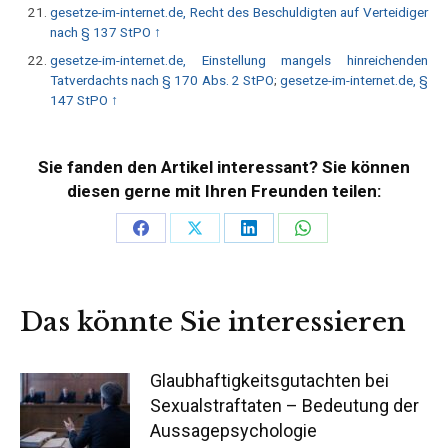
gesetze-im-internet.de, Recht des Beschuldigten auf Verteidiger
nach § 137 StPO
↑
gesetze-im-internet.de, Einstellung mangels hinreichenden
Tatverdachts nach § 170 Abs. 2 StPO
;
gesetze-im-internet.de, §
147 StPO
↑
Sie fanden den Artikel interessant? Sie können
diesen gerne mit Ihren Freunden teilen:
Teilen
Teilen
Teilen
Teilen
auf
auf
auf
auf
Facebook
X
LinkedIn
WhatsApp
Das könnte Sie interessieren
Glaubhaftigkeitsgutachten bei
Sexualstraftaten – Bedeutung der
Aussagepsychologie