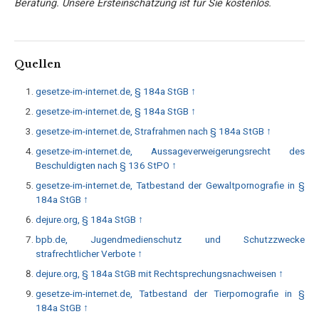
Beratung. Unsere Ersteinschätzung ist für Sie kostenlos.
Quellen
gesetze-im-internet.de, § 184a StGB
↑
gesetze-im-internet.de, § 184a StGB
↑
gesetze-im-internet.de, Strafrahmen nach § 184a StGB
↑
gesetze-im-internet.de, Aussageverweigerungsrecht des
Beschuldigten nach § 136 StPO
↑
gesetze-im-internet.de, Tatbestand der Gewaltpornografie in §
184a StGB
↑
dejure.org, § 184a StGB
↑
bpb.de, Jugendmedienschutz und Schutzzwecke
strafrechtlicher Verbote
↑
dejure.org, § 184a StGB mit Rechtsprechungsnachweisen
↑
gesetze-im-internet.de, Tatbestand der Tierpornografie in §
184a StGB
↑