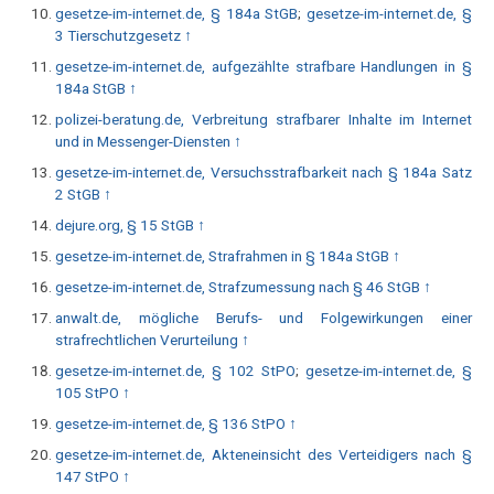
gesetze-im-internet.de, § 184a StGB
;
gesetze-im-internet.de, §
3 Tierschutzgesetz
↑
gesetze-im-internet.de, aufgezählte strafbare Handlungen in §
184a StGB
↑
polizei-beratung.de, Verbreitung strafbarer Inhalte im Internet
und in Messenger-Diensten
↑
gesetze-im-internet.de, Versuchsstrafbarkeit nach § 184a Satz
2 StGB
↑
dejure.org, § 15 StGB
↑
gesetze-im-internet.de, Strafrahmen in § 184a StGB
↑
gesetze-im-internet.de, Strafzumessung nach § 46 StGB
↑
anwalt.de, mögliche Berufs- und Folgewirkungen einer
strafrechtlichen Verurteilung
↑
gesetze-im-internet.de, § 102 StPO
;
gesetze-im-internet.de, §
105 StPO
↑
gesetze-im-internet.de, § 136 StPO
↑
gesetze-im-internet.de, Akteneinsicht des Verteidigers nach §
147 StPO
↑