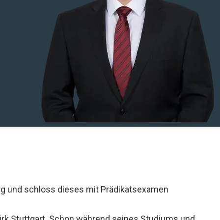
erg und schloss dieses mit Prädikatsexamen
zirk Stuttgart. Schon während seines Studiums und