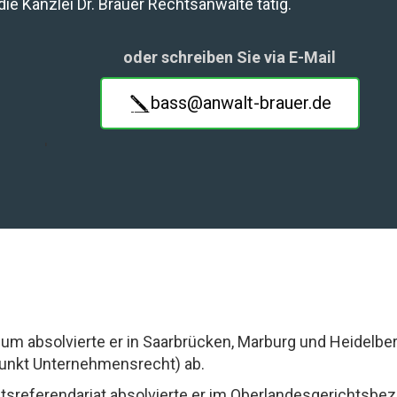
 die Kanzlei Dr. Brauer Rechtsanwälte tätig.
oder schreiben Sie via E-Mail
bass@anwalt-brauer.de
'
ium absolvierte er in Saarbrücken, Marburg und Heidelb
unkt Unternehmensrecht) ab.
tsreferendariat absolvierte er im Oberlandesgerichtsbe