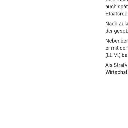
auch spät
Staatsrech
Nach Zula
der gesetz
Nebenberu
er mit de
(LL.M.) be
Als Straf
Wirtschaf