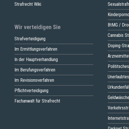
Strafrecht Wiki
Sexualstraf
Kinderporno
BtMG / Dro
Wir verteidigen Sie
Cannabis St
Strafverteidigung
Doping-Stra
Im Ermittlungsverfahren
Arzneimitte
In der Hauptverhandlung
Polititsche
Im Berufungsverfahren
Unerlaubtes
Im Revisionsverfahren
Urkundenfä
Pflichtverteidigung
Geldwäsch
Fachanwalt für Strafrecht
Verkehrsstr
Internetstra
Darknet Str