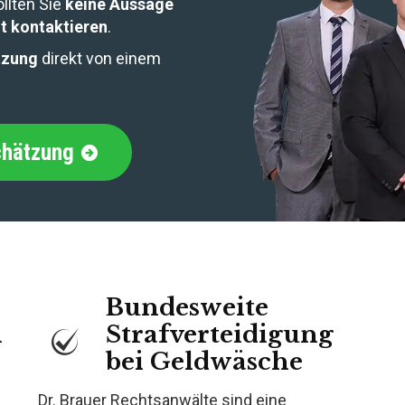
llten Sie
keine Aussage
t kontaktieren
.
tzung
direkt von einem
chätzung
Bundesweite
n
Strafverteidigung
bei Geldwäsche
Dr. Brauer Rechtsanwälte sind eine