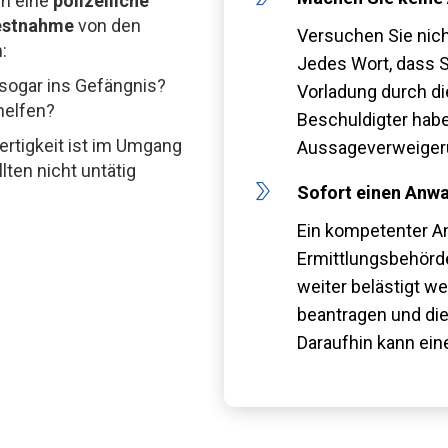
ch eine
polizeiliche
estnahme
von den
Versuchen Sie nich
:
Jedes Wort, dass S
 sogar ins Gefängnis?
Vorladung durch die
helfen?
Beschuldigter hab
ertigkeit ist im Umgang
Aussageverweiger
lten nicht untätig
Sofort einen Anwal
Ein kompetenter An
Ermittlungsbehörd
weiter belästigt w
beantragen und di
Daraufhin kann ein