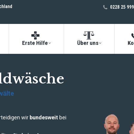
chland
0228 25 999
Erste Hilfe
Über uns
Ko
eldwäsche
wälte
rteidigen wir
bundesweit
bei