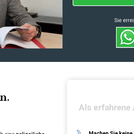
Sie err
n.
Als erfahrene
Machen Sie keine