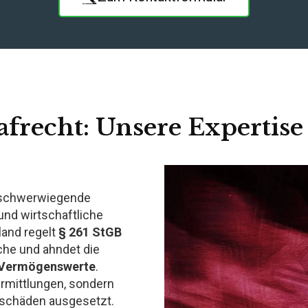
afrecht: Unsere Expertis
 schwerwiegende
und wirtschaftliche
land regelt
§ 261 StGB
he und ahndet die
r Vermögenswerte
.
Ermittlungen, sondern
nsschäden ausgesetzt.