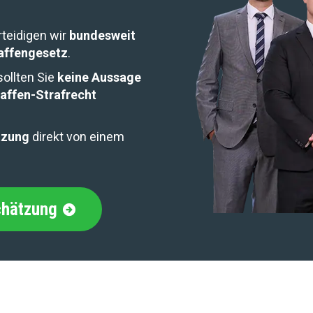
rteidigen wir
bundesweit
affengesetz
.
sollten Sie
keine Aussage
affen-Strafrecht
tzung
direkt von einem
chätzung