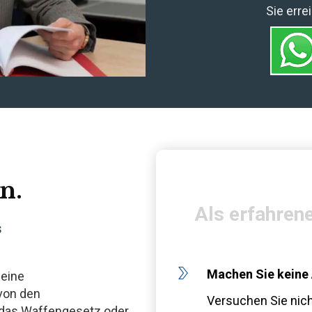
Sie err
n.
Als erfahren
s
Machen Sie keine
 eine
von den
Versuchen Sie nich
 das Waffengesetz oder