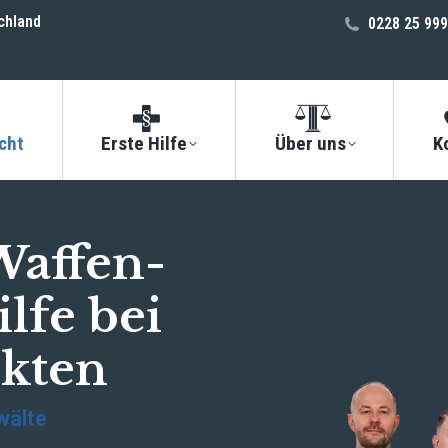
chland
0228 25 999
cht
Erste Hilfe
Über uns
K
Waffen-
ilfe bei
ikten
wälte