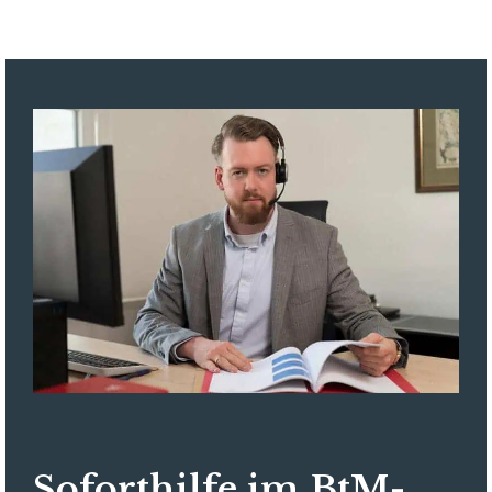
Soforthilfe im BtM-