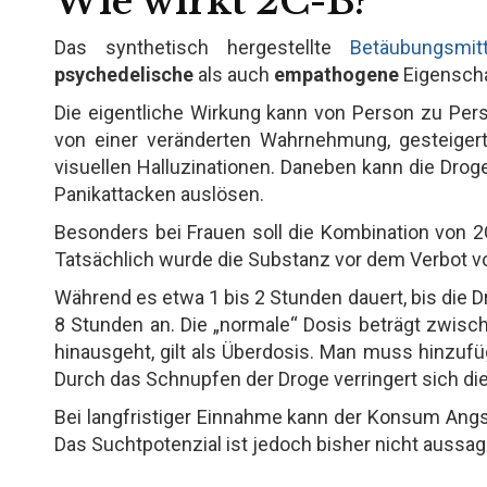
Wie wirkt 2C-B?
Das synthetisch hergestellte
Betäubungsmitt
psychedelische
als auch
empathogene
Eigenscha
Die eigentliche Wirkung kann von Person zu Per
von einer veränderten Wahrnehmung, gesteigerter
visuellen Halluzinationen. Daneben kann die Dro
Panikattacken auslösen.
Besonders bei Frauen soll die Kombination von 
Tatsächlich wurde die Substanz vor dem Verbot vo
Während es etwa 1 bis 2 Stunden dauert, bis die D
8 Stunden an. Die „normale“ Dosis beträgt zwis
hinausgeht, gilt als Überdosis. Man muss hinzufü
Durch das Schnupfen der Droge verringert sich die
Bei langfristiger Einnahme kann der Konsum Angs
Das Suchtpotenzial ist jedoch bisher nicht aussage