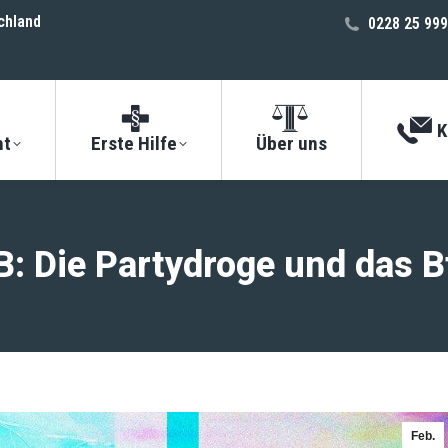
chland
0228 25 999
K
ht
Erste Hilfe
Über uns
B: Die Partydroge und das 
Feb.