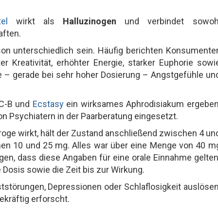
el
wirkt als
Halluzinogen
und verbindet sowoh
ften.
son unterschiedlich sein. Häufig berichten Konsumente
 Kreativität, erhöhter Energie, starker Euphorie sowi
ge – gerade bei sehr hoher Dosierung – Angstgefühle un
2C-B und
Ecstasy
ein wirksames Aphrodisiakum ergeben
n Psychiatern in der Paarberatung eingesetzt.
roge wirkt, hält der Zustand anschließend zwischen 4 un
chen 10 und 25 mg. Alles war über eine Menge von 40 m
gen, dass diese Angaben für eine orale Einnahme gelten
 Dosis sowie die Zeit bis zur Wirkung.
tstörungen, Depressionen oder Schlaflosigkeit auslösen
kräftig erforscht.