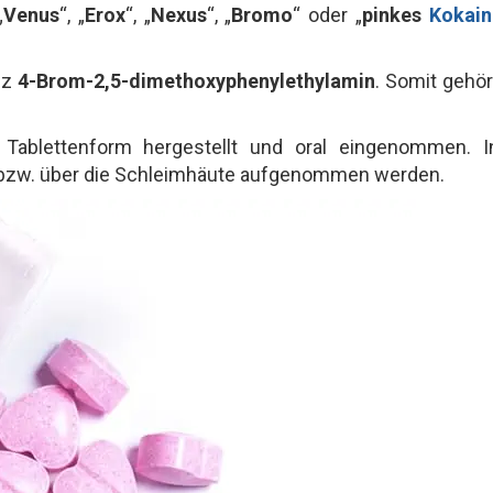
„
Venus
“, „
Erox
“, „
Nexus
“, „
Bromo
“ oder „
pinkes
Kokain
nz
4-Brom-2,5-dimethoxyphenylethylamin
. Somit gehör
 Tablettenform hergestellt und oral eingenommen. I
l bzw. über die Schleimhäute aufgenommen werden.