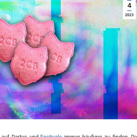
4
2023
 auf Partys und
Festivals
immer häufiger zu finden. Di