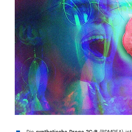
Die
synthetische Droge 2C-B
(BDMPEA) ist