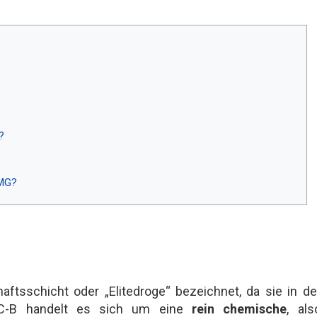
?
tMG?
ftsschicht oder „Elitedroge“ bezeichnet, da sie in de
 2C-B handelt es sich um eine
rein chemische
, als