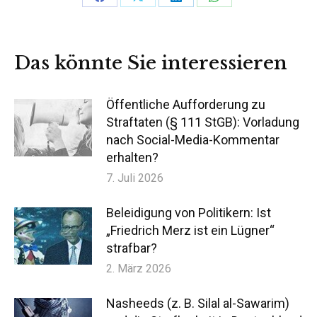
Teilen
Teilen
Teilen
Teilen
auf
auf
auf
auf
Facebook
X
LinkedIn
WhatsApp
Das könnte Sie interessieren
Öffentliche Aufforderung zu
Straftaten (§ 111 StGB): Vorladung
nach Social-Media-Kommentar
erhalten?
7. Juli 2026
Beleidigung von Politikern: Ist
„Friedrich Merz ist ein Lügner“
strafbar?
2. März 2026
Nasheeds (z. B. Silal al-Sawarim)