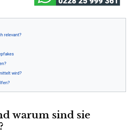
h relevant?
epfakes
hen?
ttelt wird?
lfen?
nd warum sind sie
?