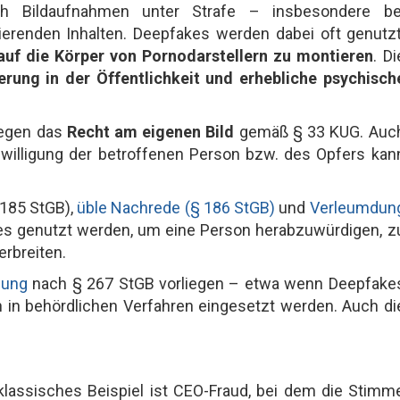
 Bildaufnahmen unter Strafe – insbesondere be
ierenden Inhalten. Deepfakes werden dabei oft genutzt
auf die Körper von Pornodarstellern zu montieren
. Di
rung in der Öffentlichkeit und erhebliche psychisch
gegen das
Recht am eigenen Bild
gemäß § 33 KUG. Auc
nwilligung der betroffenen Person bzw. des Opfers kan
185 StGB),
üble Nachrede (§ 186 StGB)
und
Verleumdun
fakes genutzt werden, um eine Person herabzuwürdigen, z
rbreiten.
hung
nach § 267 StGB vorliegen – etwa wenn Deepfake
in behördlichen Verfahren eingesetzt werden. Auch di
 klassisches Beispiel ist CEO-Fraud, bei dem die Stimm