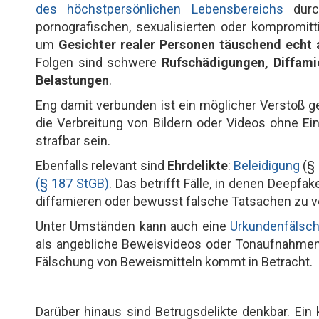
des höchstpersönlichen Lebensbereichs
durch
pornografischen, sexualisierten oder kompromitt
um
Gesichter realer Personen täuschend echt 
Folgen sind schwere
Rufschädigungen, Diffamie
Belastungen
.
Eng damit verbunden ist ein möglicher Verstoß 
die Verbreitung von Bildern oder Videos ohne Ei
strafbar sein.
Ebenfalls relevant sind
Ehrdelikte
:
Beleidigung
(§ 
(§ 187 StGB)
. Das betrifft Fälle, in denen Deep
diffamieren oder bewusst falsche Tatsachen zu ve
Unter Umständen kann auch eine
Urkundenfälsc
als angebliche Beweisvideos oder Tonaufnahmen 
Fälschung von Beweismitteln kommt in Betracht.
Darüber hinaus sind Betrugsdelikte denkbar. Ein