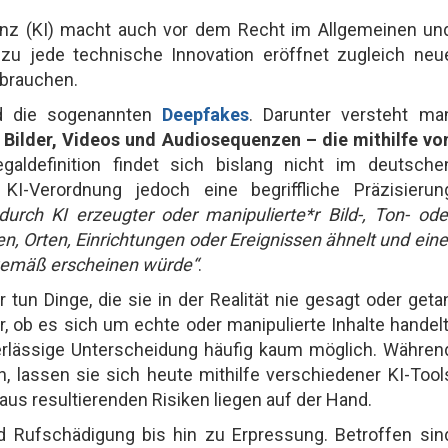
igenz (KI) macht auch vor dem Recht im Allgemeinen un
zu jede technische Innovation eröffnet zugleich neu
sbrauchen.
nd die sogenannten
Deepfakes
. Darunter versteht ma
Bilder, Videos und Audiosequenzen – die mithilfe vo
egaldefinition findet sich bislang nicht im deutsche
KI-Verordnung jedoch eine begriffliche Präzisierun
 durch KI erzeugter oder manipulierte*r Bild-, Ton- ode
n, Orten, Einrichtungen oder Ereignissen ähnelt und eine
sgemäß erscheinen würde“
.
tun Dinge, die sie in der Realität nie gesagt oder geta
 ob es sich um echte oder manipulierte Inhalte handelt
verlässige Unterscheidung häufig kaum möglich. Währen
 lassen sie sich heute mithilfe verschiedener KI-Tool
aus resultierenden Risiken liegen auf der Hand.
d Rufschädigung bis hin zu Erpressung. Betroffen sin