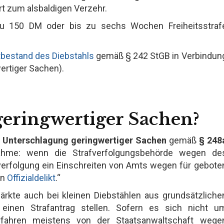
 zum alsbaldigen Verzehr.
 zu 150 DM oder bis zu sechs Wochen Freiheitsstraf
tbestand des Diebstahls
gemäß § 242 StGB in Verbindun
ertiger Sachen).
 geringwertiger Sachen?
d Unterschlagung geringwertiger Sachen
gemäß
§ 248
ahme: wenn die Strafverfolgungsbehörde wegen de
verfolgung ein Einschreiten von Amts wegen für gebote
en
Offizialdelikt
.“
ärkte auch bei kleinen Diebstählen aus grundsätzliche
nen Strafantrag stellen. Sofern es sich nicht u
rfahren meistens von der Staatsanwaltschaft wege