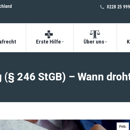
chland
0228 25 999
afrecht
Erste Hilfe
Über uns
K
 (§ 246 StGB) – Wann droht
Feb.