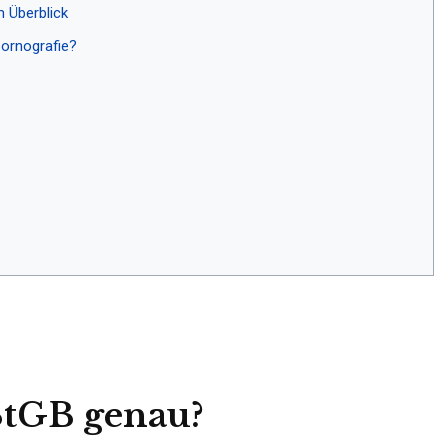
m Überblick
pornografie?
 StGB genau?