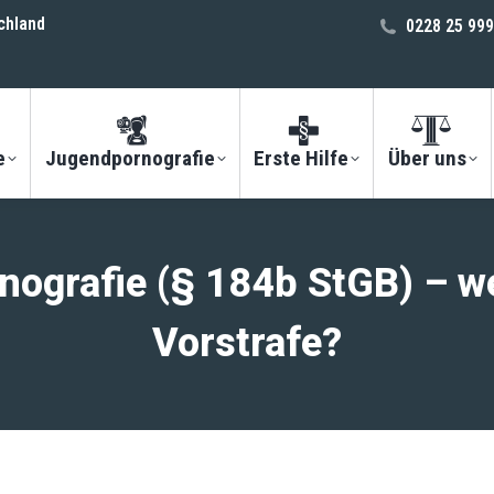
chland
0228 25 999
e
Jugendpornografie
Erste Hilfe
Über uns
rnografie (§ 184b StGB) – w
Vorstrafe?