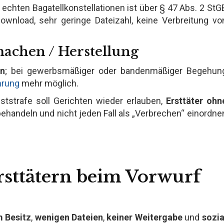
in echten Bagatellkonstellationen ist über § 47 Abs. 2 StG
Download, sehr geringe Dateizahl, keine Verbreitung vo
machen / Herstellung
en
; bei gewerbsmäßiger oder bandenmäßiger Begehun
rung
mehr möglich.
ststrafe soll Gerichten wieder erlauben,
Ersttäter ohn
ehandeln und nicht jeden Fall als „Verbrechen“ einordne
rsttätern beim Vorwurf
m Besitz
,
wenigen Dateien
,
keiner Weitergabe
und
sozia