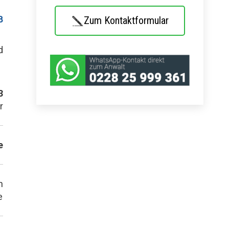
B
Zum Kontaktformular
d
3
r
e
n
e