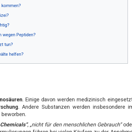
ng kommen?
izei?
htig?
en wegen Peptiden?
zt tun?
älte helfen?
inosäuren
. Einige davon werden medizinisch eingesetzt
rschung
. Andere Substanzen werden insbesondere i
h
beworben.
 Chemicals“
,
„nicht für den menschlichen Gebrauch“
ode
rmulierungen führen bei vielen Käufern zu der Annahme