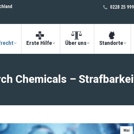
chland
0228 25 999
frecht
Erste Hilfe
Über uns
Standorte
rch Chemicals – Strafbarkei
Mai