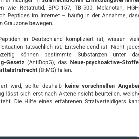
en wie Retatrutid, BPC-157, TB-500, Melanotan, HGH
h Peptides im Internet – häufig in der Annahme, das
chen Grauzone bewegen.
ptiden in Deutschland kompliziert ist, wissen viel
Situation tatsächlich ist. Entscheidend ist: Nicht jede
ichzeitig können bestimmte Substanzen unter da
ng-Gesetz
(AntiDopG), das
Neue-psychoaktive-Stoffe
ttelstrafrecht
(BtMG) fallen.
ert wird, sollte deshalb
keine vorschnellen Angabe
 lässt sich erst nach Akteneinsicht beurteilen, welch
eht. Die Hilfe eines erfahrenen Strafverteidigers kan