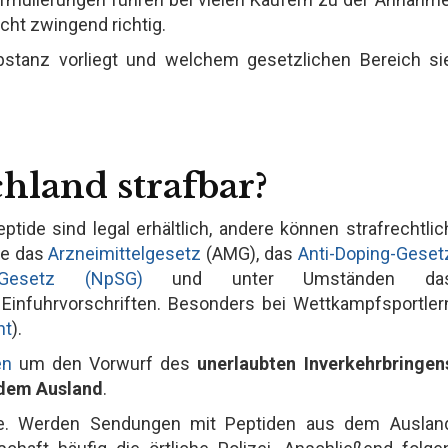
icht zwingend richtig.
bstanz vorliegt und welchem gesetzlichen Bereich si
hland strafbar?
tide sind legal erhältlich, andere können strafrechtlic
re das
Arzneimittelgesetz
(AMG), das
Anti-Doping-Geset
e-Gesetz (NpSG)
und unter Umständen da
Einfuhrvorschriften. Besonders bei Wettkampfsportler
ht
).
en
um den Vorwurf des
unerlaubten Inverkehrbringen
s dem Ausland
.
olle. Werden Sendungen mit Peptiden aus dem Auslan