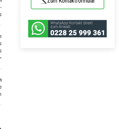
Zum Kontaktformular
-
s
e
s
s
-
n
e
n