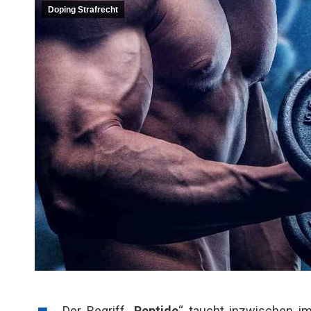
Doping Strafrecht
Der Begriff „
Peptide
“ taucht inzwischen i