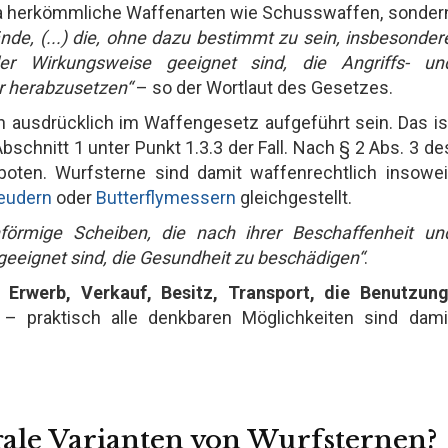
wa herkömmliche Waffenarten wie Schusswaffen, sonder
nde, (...) die, ohne dazu bestimmt zu sein, insbesonder
r Wirkungsweise geeignet sind, die Angriffs- un
r herabzusetzen“
– so der Wortlaut des Gesetzes.
 ausdrücklich im Waffengesetz aufgeführt sein. Das is
bschnitt 1 unter Punkt 1.3.3 der Fall. Nach § 2 Abs. 3 de
oten. Wurfsterne sind damit waffenrechtlich insowei
eudern
oder
Butterflymessern
gleichgestellt.
nförmige Scheiben, die nach ihrer Beschaffenheit un
eeignet sind, die Gesundheit zu beschädigen“
.
n
Erwerb, Verkauf, Besitz, Transport, die Benutzung
– praktisch alle denkbaren Möglichkeiten sind dami
gale Varianten von Wurfsternen?