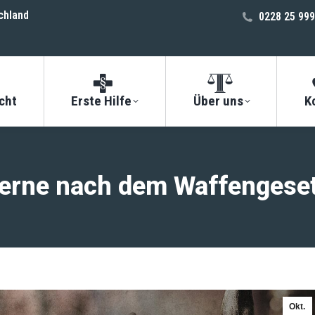
chland
0228 25 999
cht
Erste Hilfe
Über uns
K
erne nach dem Waffengese
Okt.