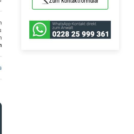
Zum Kontaktformular
n
s
m
n
s