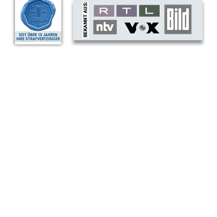
Soforthilfe bei Fake-
Profilen
Jemand hat ein Fake-Profil mit Ihrem Namen und
Ihren Fotos erstellt? Sie benötigen einen
erfahrenen Anwalt für die Löschung und die
Durchsetzung Ihrer Rechte? Nehmen Sie
Kontakt zu uns auf. Wir helfen Ihnen schnell,
diskret und unkompliziert.