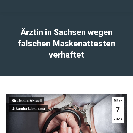
Ärztin in Sachsen wegen
falschen Maskenattesten
verhaftet
Strafrecht Aktuell
März
7
Urkundenfälschung
2023