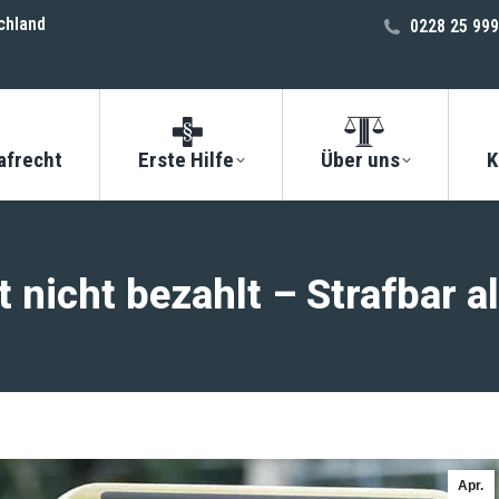
chland
0228 25 999
afrecht
Erste Hilfe
Über uns
K
t nicht bezahlt – Strafbar a
Apr.