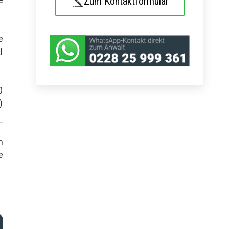
Zum Kontaktformular
e
l
0
)
m
e