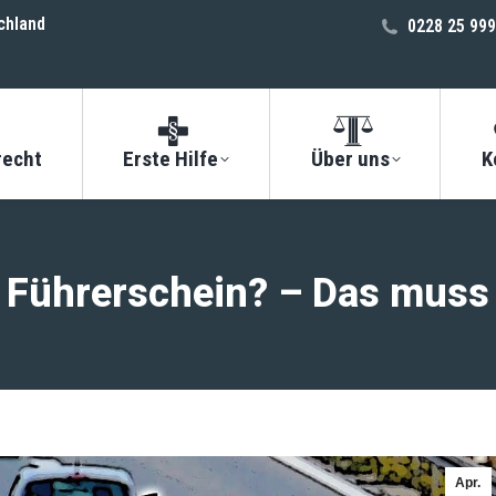
chland
0228 25 999
recht
Erste Hilfe
Über uns
K
 Führerschein? – Das muss
Apr.