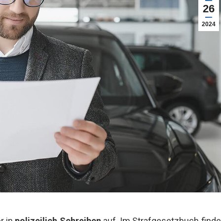
26
2024
r in
polizeilich Schreiben
auf. Im Strafgesetzbuch finde