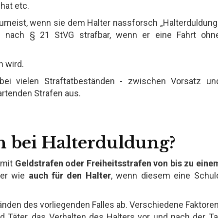
hat etc.
umeist, wenn sie dem Halter nassforsch „Halterduldung
ch nach § 21 StVG strafbar, wenn er eine Fahrt ohn
n wird.
bei vielen Straftatbeständen - zwischen Vorsatz un
wartenden Strafen aus.
n bei Halterduldung?
 mit
Geldstrafen oder Freiheitsstrafen von bis zu eine
rer wie
auch für den Halter
, wenn diesem eine Schul
nden des vorliegenden Falles ab. Verschiedene Faktoren
d Täter, das Verhalten des Halters vor und nach der Ta