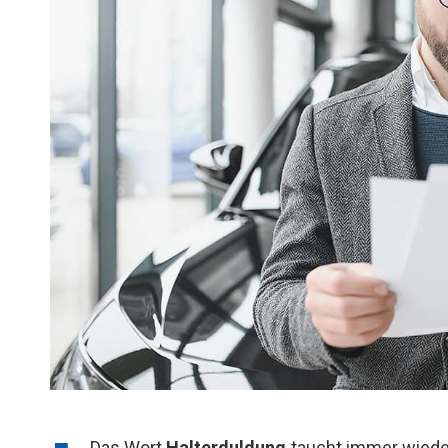
Das Wort
Halterduldung
taucht immer wiede