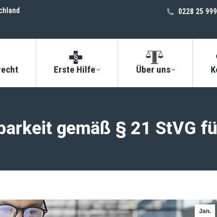
chland
0228 25 999
recht
Erste Hilfe
Über uns
K
fbarkeit gemäß § 21 StVG fü
Jan.