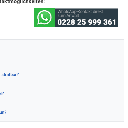
taktmöglichkeiten:
 strafbar?
VG?
tun?