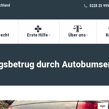
chland
0228 25 999
recht
Erste Hilfe
Über uns
K
gsbetrug durch Autobumser
Apr.