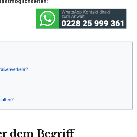
taktmöglichkeiten:
traßenverkehr?
halten?
r dem Begriff