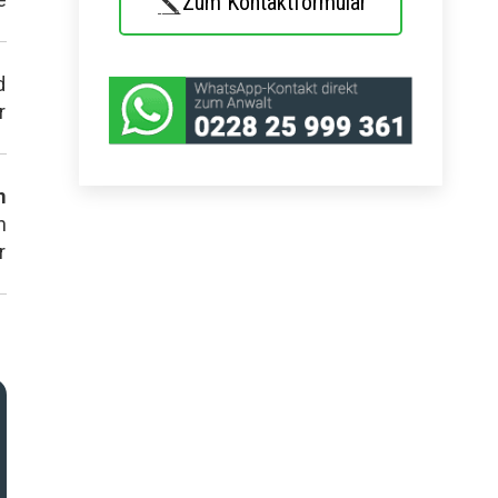
Zum Kontaktformular
d
r
m
n
r