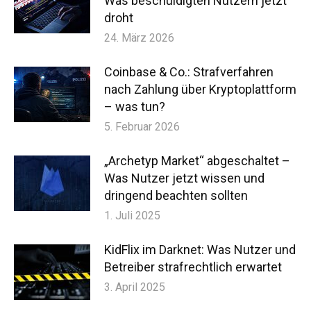
Was beschuldigten Nutzern jetzt
droht
24. März 2026
Coinbase & Co.: Strafverfahren
nach Zahlung über Kryptoplattform
– was tun?
5. Februar 2026
„Archetyp Market“ abgeschaltet –
Was Nutzer jetzt wissen und
dringend beachten sollten
1. Juli 2025
KidFlix im Darknet: Was Nutzer und
Betreiber strafrechtlich erwartet
3. April 2025