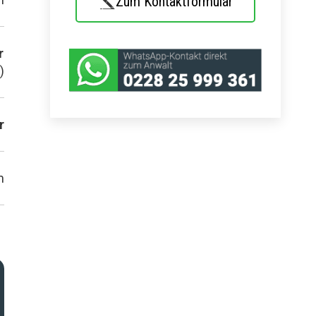
Zum Kontaktformular
r
)
r
m