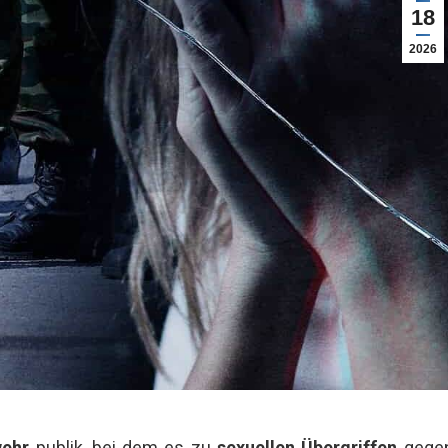
18
2026
ehr
publik, bei dem es zu
sexuellen Übergriffen
gege