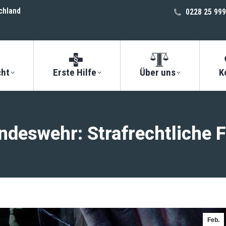
chland
0228 25 999
cht
Erste Hilfe
Über uns
K
undeswehr: Strafrechtliche 
Feb.