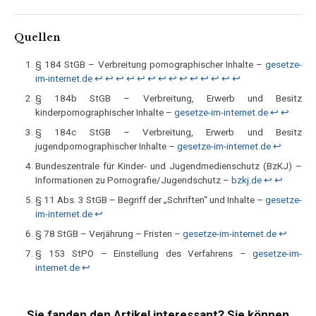
Quellen
§ 184 StGB – Verbreitung pornographischer Inhalte –
gesetze-
im-internet.de
↩︎
↩︎
↩︎
↩︎
↩︎
↩︎
↩︎
↩︎
↩︎
↩︎
↩︎
↩︎
↩︎
↩︎
§ 184b StGB – Verbreitung, Erwerb und Besitz
kinderpornographischer Inhalte –
gesetze-im-internet.de
↩︎
↩︎
§ 184c StGB – Verbreitung, Erwerb und Besitz
jugendpornographischer Inhalte –
gesetze-im-internet.de
↩︎
Bundeszentrale für Kinder- und Jugendmedienschutz (BzKJ) –
Informationen zu Pornografie/Jugendschutz –
bzkj.de
↩︎
↩︎
§ 11 Abs. 3 StGB – Begriff der „Schriften“ und Inhalte –
gesetze-
im-internet.de
↩︎
§ 78 StGB – Verjährung – Fristen –
gesetze-im-internet.de
↩︎
§ 153 StPO – Einstellung des Verfahrens –
gesetze-im-
internet.de
↩︎
Sie fanden den Artikel interessant? Sie können