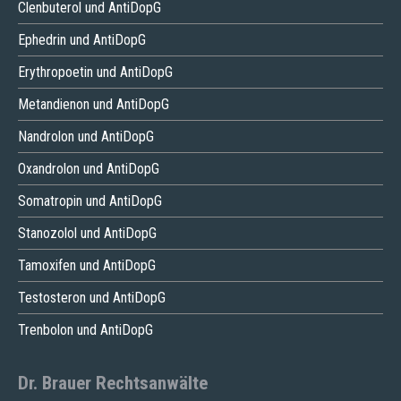
Clenbuterol und AntiDopG
Ephedrin und AntiDopG
Erythropoetin und AntiDopG
Metandienon und AntiDopG
Nandrolon und AntiDopG
Oxandrolon und AntiDopG
Somatropin und AntiDopG
Stanozolol und AntiDopG
Tamoxifen und AntiDopG
Testosteron und AntiDopG
Trenbolon und AntiDopG
Dr. Brauer Rechtsanwälte