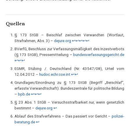
Quellen
§ 173 StGB – Beischlaf zwischen Verwandten (Wortlaut,
Strafrahmen, Abs. 3) –
dejure.org
↩︎
↩︎
↩︎
↩︎
↩︎
BVerfG, Beschluss zur Verfassungsmäßigkeit des Inzestverbots
(§ 173 StGB), Pressemitteilung –
bundesverfassungsgericht.de
↩︎
↩︎
↩︎
EGMR, Stübing ./. Deutschland (Nr. 43547/08), Urteil vom
12.04.2012 –
hudoc.echr.coe.int
↩︎
↩︎
Grundlagen/Einordnung zu § 173 StGB (Begriff „Beischlaf“,
erfasste Verwandtschaft): Bundeszentrale für politische Bildung
–
bpb.de
↩︎
↩︎
↩︎
§ 23 Abs. 1 StGB – Versuchsstrafbarkeit nur, wenn gesetzlich
bestimmt –
dejure.org
↩︎
Ablauf des Strafverfahrens – Das passiert vor Gericht –
polizei-
beratung.de
↩︎