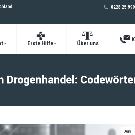
chland
0228 25 999
K
ht
Erste Hilfe
Über uns
 Drogenhandel: Codewörter
Juni