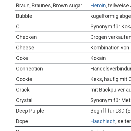
Braun, Braunes, Brown sugar
Heroin
, teilweise
Bubble
kugelförmig abge
C
Synonym für Koka
Checken
Drogen verkaufen
Cheese
Kombination von 
Coke
Kokain
Connection
Handelsverbindu
Cookie
Keks, häufig mit 
Crack
mit Backpulver a
Crystal
Synonym für Meth
Deep Purple
Begriff für LSD (E
Dope
Haschisch
, selte