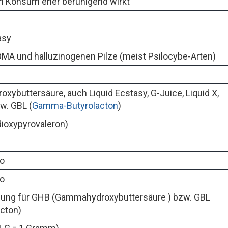
n Konsum eher beruhigend wirkt
asy
A und halluzinogenen Pilze (meist Psilocybe-Arten)
ybuttersäure, auch Liquid Ecstasy, G-Juice, Liquid X,
w. GBL (
Gamma-Butyrolacton
)
ioxypyrovaleron)
ro
ro
ng für GHB (Gammahydroxybuttersäure ) bzw. GBL
cton)