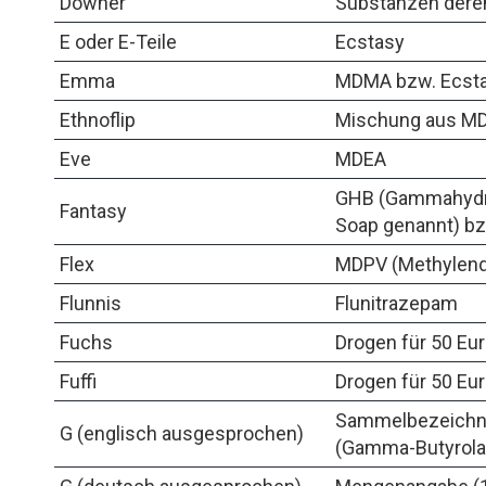
Downer
Substanzen dere
E oder E-Teile
Ecstasy
Emma
MDMA bzw. Ecst
Ethnoflip
Mischung aus MDM
Eve
MDEA
GHB (Gammahydrox
Fantasy
Soap genannt) bz
Flex
MDPV (Methylend
Flunnis
Flunitrazepam
Fuchs
Drogen für 50 Eu
Fuffi
Drogen für 50 Eu
Sammelbezeichnu
G (englisch ausgesprochen)
(Gamma-Butyrola