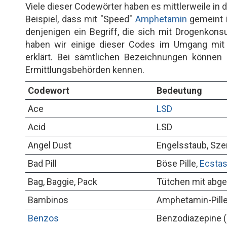
Viele dieser Codewörter haben es mittlerweile i
Beispiel, dass mit "Speed"
Amphetamin
gemeint i
denjenigen ein Begriff, die sich mit Drogenkons
haben wir einige dieser Codes im Umgang mi
erklärt. Bei sämtlichen Bezeichnungen können
Ermittlungsbehörden kennen.
Codewort
Bedeutung
Ace
LSD
Acid
LSD
Angel Dust
Engelsstaub, Sze
Bad Pill
Böse Pille,
Ecsta
Bag, Baggie, Pack
Tütchen mit abg
Bambinos
Amphetamin-Pill
Benzos
Benzodiazepine (