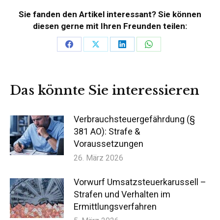
Sie fanden den Artikel interessant? Sie können
diesen gerne mit Ihren Freunden teilen:
Teilen
Teilen
Teilen
Teilen
auf
auf
auf
auf
Facebook
X
LinkedIn
WhatsApp
Das könnte Sie interessieren
Verbrauchsteuergefährdung (§
381 AO): Strafe &
Voraussetzungen
26. März 2026
Vorwurf Umsatzsteuerkarussell –
Strafen und Verhalten im
Ermittlungsverfahren