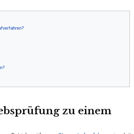
afverfahren?
en?
iebsprüfung zu einem