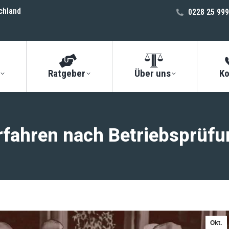
chland
0228 25 999
Ratgeber
Über uns
Ko
rfahren nach Betriebsprüf
Okt.