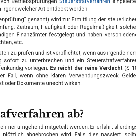
 von Betriebsprüfungen
Steuerstrafverfahren
eingeleite
 irgendwelcher Art entdeckt werden.
enprüfung“ genannt) wird zur Ermittlung der steuerliche
Umfang, Zeitraum, Häufigkeit oder Regelmäßigkeit solche
ndigen Finanzämter festgelegt und haben verschieden
hten, etc.
Daten zu prüfen und ist verpflichtet, wenn aus irgendeine
g sofort zu unterbrechen und ein Steuerstrafverfahre
fenkundig vorliegen.
Es reicht der reine Verdacht
(§ 1
der Fall, wenn ohne klaren Verwendungszweck Gelde
st oder Dokumente unecht wirken.
rafverfahren ab?
ehmer umgehend mitgeteilt werden. Er erfährt allerding
plötzlich abgebrochen wird. Falls dies passiert, sollt