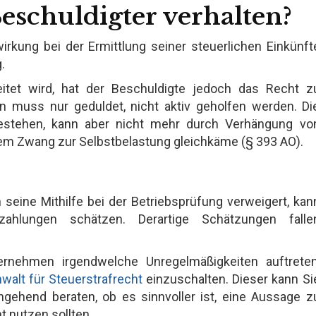
Beschuldigter verhalten?
irkung bei der Ermittlung seiner steuerlichen Einkünft
.
itet wird, hat der Beschuldigte jedoch das Recht z
muss nur geduldet, nicht aktiv geholfen werden. Di
 bestehen, kann aber nicht mehr durch Verhängung vo
em Zwang zur Selbstbelastung gleichkäme (§ 393 AO).
seine Mithilfe bei der Betriebsprüfung verweigert, kan
zahlungen schätzen. Derartige Schätzungen falle
ernehmen irgendwelche Unregelmäßigkeiten auftreten
walt für Steuerstrafrecht
einzuschalten. Dieser kann Si
ngehend beraten, ob es sinnvoller ist, eine Aussage z
t nutzen sollten.