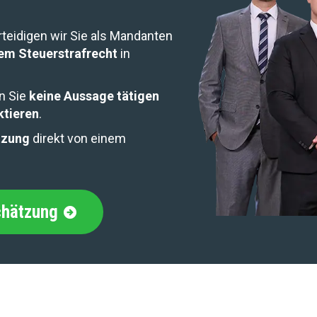
erteidigen wir Sie als Mandanten
em Steuerstrafrecht
in
en Sie
keine Aussage tätigen
ktieren
.
tzung
direkt von einem
chätzung