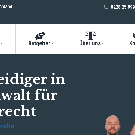
chland
0228 25 999
Ratgeber
Über uns
Ko
eidiger in
walt für
recht
wälte