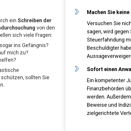
Machen Sie keine
urch ein
Schreiben der
Versuchen Sie nich
sdurchsuchung
von den
sagen, wird gegen 
len sich viele Fragen:
Steuerfahndung müs
 sogar ins Gefängnis?
Beschuldigter hab
uf mich zu?
Aussageverweiger
helfen?
Sofort einen Anwal
astische
schützen, sollten Sie
Ein kompetenter Ju
n.
Finanzbehörden übe
werden. Außerdem 
Beweise und Indizi
zielgerichtete Ver