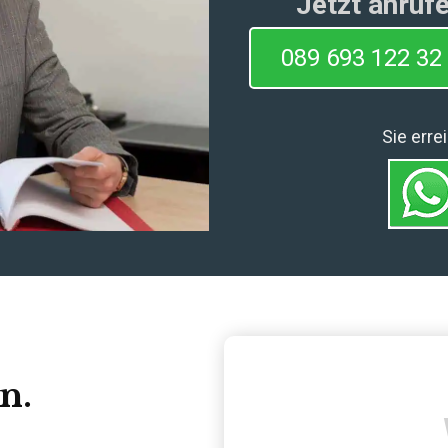
Jetzt anruf
089 693 122 32
Sie err
n.