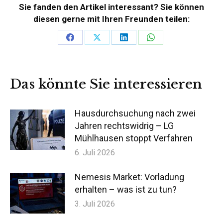
Sie fanden den Artikel interessant? Sie können
diesen gerne mit Ihren Freunden teilen:
Teilen
Teilen
Teilen
Teilen
auf
auf
auf
auf
Facebook
X
LinkedIn
WhatsApp
Das könnte Sie interessieren
Hausdurchsuchung nach zwei
Jahren rechtswidrig – LG
Mühlhausen stoppt Verfahren
6. Juli 2026
Nemesis Market: Vorladung
erhalten – was ist zu tun?
3. Juli 2026