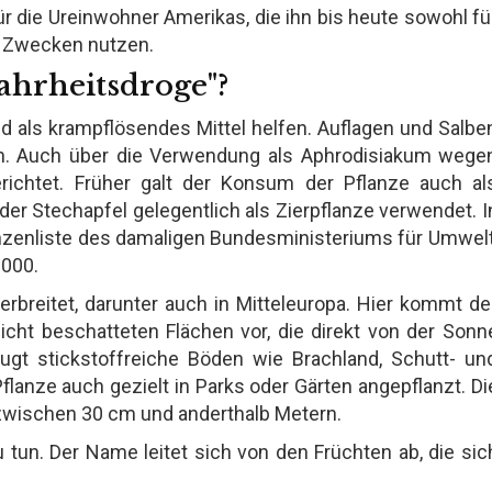
r die Ureinwohner Amerikas, die ihn bis heute sowohl fü
en Zwecken nutzen.
ahrheitsdroge"?
d als krampflösendes Mittel helfen. Auflagen und Salbe
en. Auch über die Verwendung als Aphrodisiakum wege
ichtet. Früher galt der Konsum der Pflanze auch al
er Stechapfel gelegentlich als Zierpflanze verwendet. I
anzenliste des damaligen Bundesministeriums für Umwelt
2000.
erbreitet, darunter auch in Mitteleuropa. Hier kommt de
cht beschatteten Flächen vor, die direkt von der Sonn
gt stickstoffreiche Böden wie Brachland, Schutt- un
lanze auch gezielt in Parks oder Gärten angepflanzt. Di
zwischen 30 cm und anderthalb Metern.
 tun. Der Name leitet sich von den Früchten ab, die sic