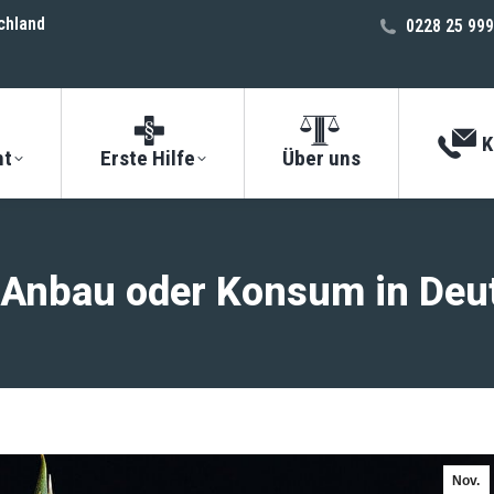
chland
0228 25 999
K
ht
Erste Hilfe
Über uns
er Anbau oder Konsum in Deu
Nov.